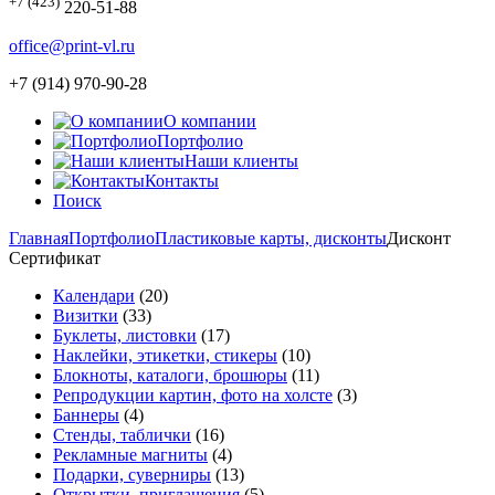
+7 (423)
220-51-88
office@print-vl.ru
+7 (914) 970-90-28
О компании
Портфолио
Наши клиенты
Контакты
Поиск
Главная
Портфолио
Пластиковые карты, дисконты
Дисконт
Сертификат
Календари
(20)
Визитки
(33)
Буклеты, листовки
(17)
Наклейки, этикетки, стикеры
(10)
Блокноты, каталоги, брошюры
(11)
Репродукции картин, фото на холсте
(3)
Баннеры
(4)
Стенды, таблички
(16)
Рекламные магниты
(4)
Подарки, суверниры
(13)
Открытки, приглашения
(5)