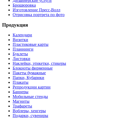
Дизайнерские услуги
Брошюровка
Изготовление Пресс-Волл
Отрисовка портрета по фото
Продукция
Календари
Визитки
Пластиковые карты
Планнинги
Буклеты
Листовки
Наклейки, этикетки, стикеры
Блокноты фирменные
Пакеты бумажные
Папки, Кубарики
Плакаты
Репродукции картин
Баннеры
Мобильные стенды
Магниты
Трафареты
Воблеры, хенгеры
Подарки, сувениры