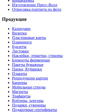
Брошюровка
Изготовление Пресс-Волл
Отрисовка портрета по фото
Продукция
Календари
Визитки
Пластиковые карты
Планнинги
Буклеты
Листовки
Наклейки, этикетки, стикеры
Блокноты фирменные
Пакеты бумажные
Папки, Кубарики
Плакаты
Репродукции картин
Баннеры
Мобильные стенды
Магниты
Трафареты
Воблеры, хенгеры
Подарки, сувениры
Подарочные сертификаты