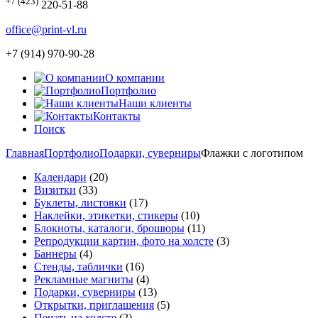
+7 (423)
220-51-88
office@print-vl.ru
+7 (914) 970-90-28
О компании
Портфолио
Наши клиенты
Контакты
Поиск
Главная
Портфолио
Подарки, суверниры
Флажки с логотипом
Календари
(20)
Визитки
(33)
Буклеты, листовки
(17)
Наклейки, этикетки, стикеры
(10)
Блокноты, каталоги, брошюры
(11)
Репродукции картин, фото на холсте
(3)
Баннеры
(4)
Стенды, таблички
(16)
Рекламные магниты
(4)
Подарки, суверниры
(13)
Открытки, приглашения
(5)
Печать на холсте
(2)