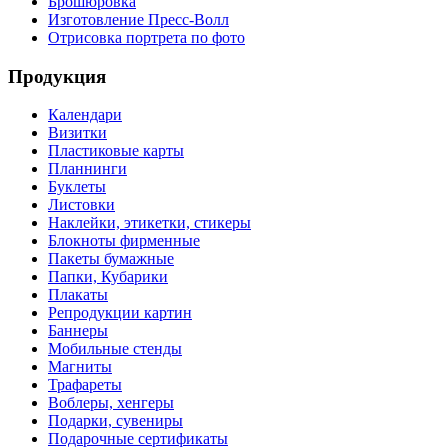
Брошюровка
Изготовление Пресс-Волл
Отрисовка портрета по фото
Продукция
Календари
Визитки
Пластиковые карты
Планнинги
Буклеты
Листовки
Наклейки, этикетки, стикеры
Блокноты фирменные
Пакеты бумажные
Папки, Кубарики
Плакаты
Репродукции картин
Баннеры
Мобильные стенды
Магниты
Трафареты
Воблеры, хенгеры
Подарки, сувениры
Подарочные сертификаты