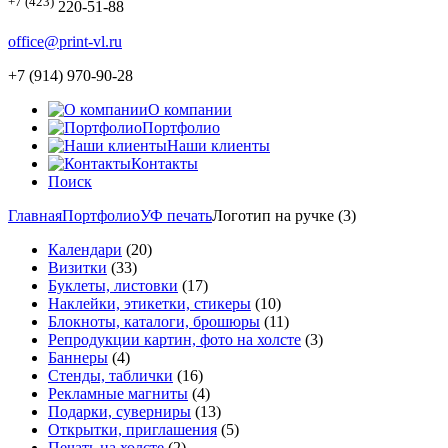
+7 (423)
220-51-88
office@print-vl.ru
+7 (914) 970-90-28
О компании
Портфолио
Наши клиенты
Контакты
Поиск
Главная
Портфолио
УФ печать
Логотип на ручке (3)
Календари
(20)
Визитки
(33)
Буклеты, листовки
(17)
Наклейки, этикетки, стикеры
(10)
Блокноты, каталоги, брошюры
(11)
Репродукции картин, фото на холсте
(3)
Баннеры
(4)
Стенды, таблички
(16)
Рекламные магниты
(4)
Подарки, суверниры
(13)
Открытки, приглашения
(5)
Печать на холсте
(2)