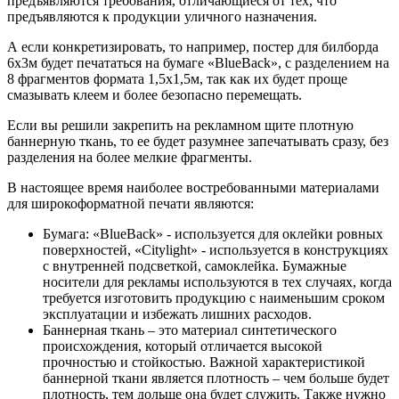
предъявляются требования, отличающиеся от тех, что
предъявляются к продукции уличного назначения.
А если конкретизировать, то например, постер для билборда
6х3м будет печататься на бумаге «BlueBack», с разделением на
8 фрагментов формата 1,5х1,5м, так как их будет проще
смазывать клеем и более безопасно перемещать.
Если вы решили закрепить на рекламном щите плотную
баннерную ткань, то ее будет разумнее запечатывать сразу, без
разделения на более мелкие фрагменты.
В настоящее время наиболее востребованными материалами
для широкоформатной печати являются:
Бумага: «BlueBack» - используется для оклейки ровных
поверхностей, «Citylight» - используется в конструкциях
с внутренней подсветкой, самоклейка. Бумажные
носители для рекламы используются в тех случаях, когда
требуется изготовить продукцию с наименьшим сроком
эксплуатации и избежать лишних расходов.
Баннерная ткань – это материал синтетического
происхождения, который отличается высокой
прочностью и стойкостью. Важной характеристикой
баннерной ткани является плотность – чем больше будет
плотность, тем дольше она будет служить. Также нужно