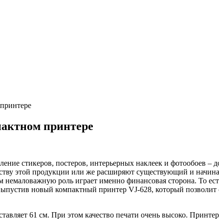
 принтере
пактном принтере
овление стикеров, постеров, интерьерных наклеек и фотообоев – 
ству этой продукции или же расширяют существующий и начина
м немаловажную роль играет именно финансовая сторона. То ест
выпустив новый компактный принтер VJ-628, который позволит с
ставляет 61 см. При этом качество печати очень высоко. Принте