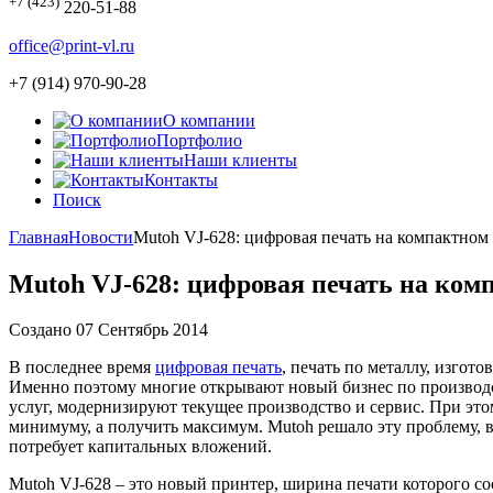
+7 (423)
220-51-88
office@print-vl.ru
+7 (914) 970-90-28
О компании
Портфолио
Наши клиенты
Контакты
Поиск
Главная
Новости
Mutoh VJ-628: цифровая печать на компактном
Mutoh VJ-628: цифровая печать на ком
Создано 07 Сентябрь 2014
В последнее время
цифровая печать
, печать по металлу, изгот
Именно поэтому многие открывают новый бизнес по производ
услуг, модернизируют текущее производство и сервис. При это
минимуму, а получить максимум. Mutoh решало эту проблему, 
потребует капитальных вложений.
Mutoh VJ-628 – это новый принтер, ширина печати которого со