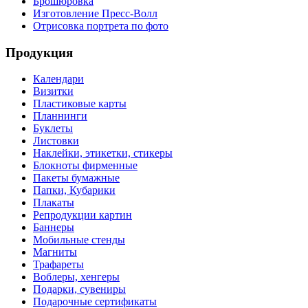
Брошюровка
Изготовление Пресс-Волл
Отрисовка портрета по фото
Продукция
Календари
Визитки
Пластиковые карты
Планнинги
Буклеты
Листовки
Наклейки, этикетки, стикеры
Блокноты фирменные
Пакеты бумажные
Папки, Кубарики
Плакаты
Репродукции картин
Баннеры
Мобильные стенды
Магниты
Трафареты
Воблеры, хенгеры
Подарки, сувениры
Подарочные сертификаты