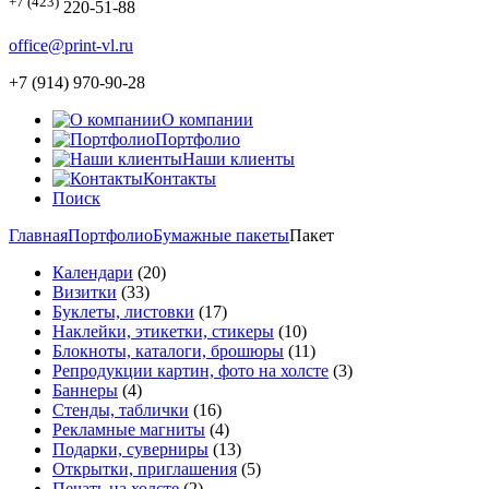
+7 (423)
220-51-88
office@print-vl.ru
+7 (914) 970-90-28
О компании
Портфолио
Наши клиенты
Контакты
Поиск
Главная
Портфолио
Бумажные пакеты
Пакет
Календари
(20)
Визитки
(33)
Буклеты, листовки
(17)
Наклейки, этикетки, стикеры
(10)
Блокноты, каталоги, брошюры
(11)
Репродукции картин, фото на холсте
(3)
Баннеры
(4)
Стенды, таблички
(16)
Рекламные магниты
(4)
Подарки, суверниры
(13)
Открытки, приглашения
(5)
Печать на холсте
(2)