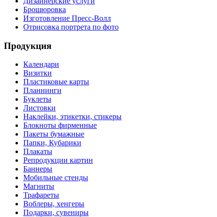
Дизайнерские услуги
Брошюровка
Изготовление Пресс-Волл
Отрисовка портрета по фото
Продукция
Календари
Визитки
Пластиковые карты
Планнинги
Буклеты
Листовки
Наклейки, этикетки, стикеры
Блокноты фирменные
Пакеты бумажные
Папки, Кубарики
Плакаты
Репродукции картин
Баннеры
Мобильные стенды
Магниты
Трафареты
Воблеры, хенгеры
Подарки, сувениры