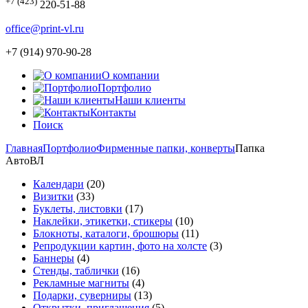
+7 (423)
220-51-88
office@print-vl.ru
+7 (914) 970-90-28
О компании
Портфолио
Наши клиенты
Контакты
Поиск
Главная
Портфолио
Фирменные папки, конверты
Папка
АвтоВЛ
Календари
(20)
Визитки
(33)
Буклеты, листовки
(17)
Наклейки, этикетки, стикеры
(10)
Блокноты, каталоги, брошюры
(11)
Репродукции картин, фото на холсте
(3)
Баннеры
(4)
Стенды, таблички
(16)
Рекламные магниты
(4)
Подарки, суверниры
(13)
Открытки, приглашения
(5)