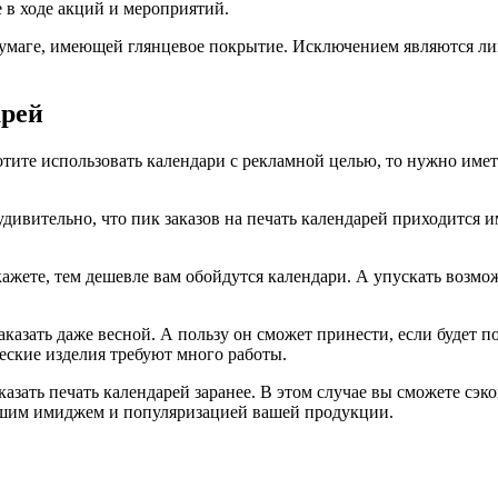
е в ходе акций и мероприятий.
бумаге, имеющей глянцевое покрытие. Исключением являются ли
арей
отите использовать календари с рекламной целью, то нужно имет
удивительно, что пик заказов на печать календарей приходится 
акажете, тем дешевле вам обойдутся календари. А упускать возм
азать даже весной. А пользу он сможет принести, если будет по
ские изделия требуют много работы.
зать печать календарей заранее. В этом случае вы сможете сэко
вашим имиджем и популяризацией вашей продукции.