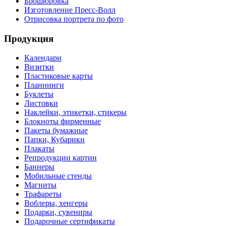
Брошюровка
Изготовление Пресс-Волл
Отрисовка портрета по фото
Продукция
Календари
Визитки
Пластиковые карты
Планнинги
Буклеты
Листовки
Наклейки, этикетки, стикеры
Блокноты фирменные
Пакеты бумажные
Папки, Кубарики
Плакаты
Репродукции картин
Баннеры
Мобильные стенды
Магниты
Трафареты
Воблеры, хенгеры
Подарки, сувениры
Подарочные сертификаты