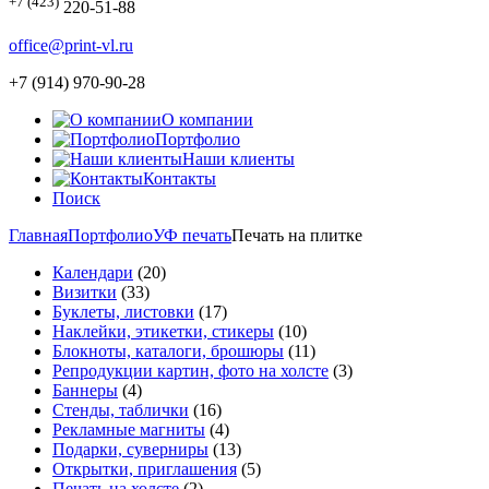
+7 (423)
220-51-88
office@print-vl.ru
+7 (914) 970-90-28
О компании
Портфолио
Наши клиенты
Контакты
Поиск
Главная
Портфолио
УФ печать
Печать на плитке
Календари
(20)
Визитки
(33)
Буклеты, листовки
(17)
Наклейки, этикетки, стикеры
(10)
Блокноты, каталоги, брошюры
(11)
Репродукции картин, фото на холсте
(3)
Баннеры
(4)
Стенды, таблички
(16)
Рекламные магниты
(4)
Подарки, суверниры
(13)
Открытки, приглашения
(5)
Печать на холсте
(2)