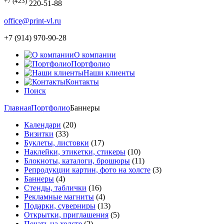
+7 (423)
220-51-88
office@print-vl.ru
+7 (914) 970-90-28
О компании
Портфолио
Наши клиенты
Контакты
Поиск
Главная
Портфолио
Баннеры
Календари
(20)
Визитки
(33)
Буклеты, листовки
(17)
Наклейки, этикетки, стикеры
(10)
Блокноты, каталоги, брошюры
(11)
Репродукции картин, фото на холсте
(3)
Баннеры
(4)
Стенды, таблички
(16)
Рекламные магниты
(4)
Подарки, суверниры
(13)
Открытки, приглашения
(5)
Печать на холсте
(2)