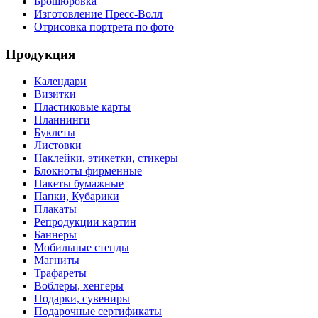
Брошюровка
Изготовление Пресс-Волл
Отрисовка портрета по фото
Продукция
Календари
Визитки
Пластиковые карты
Планнинги
Буклеты
Листовки
Наклейки, этикетки, стикеры
Блокноты фирменные
Пакеты бумажные
Папки, Кубарики
Плакаты
Репродукции картин
Баннеры
Мобильные стенды
Магниты
Трафареты
Воблеры, хенгеры
Подарки, сувениры
Подарочные сертификаты