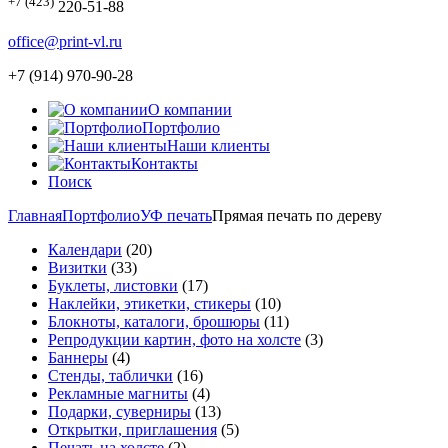
+7 (423)
220-51-88
office@print-vl.ru
+7 (914) 970-90-28
О компании
Портфолио
Наши клиенты
Контакты
Поиск
Главная
Портфолио
УФ печать
Прямая печать по дереву
Календари
(20)
Визитки
(33)
Буклеты, листовки
(17)
Наклейки, этикетки, стикеры
(10)
Блокноты, каталоги, брошюры
(11)
Репродукции картин, фото на холсте
(3)
Баннеры
(4)
Стенды, таблички
(16)
Рекламные магниты
(4)
Подарки, суверниры
(13)
Открытки, приглашения
(5)
Печать на холсте
(2)