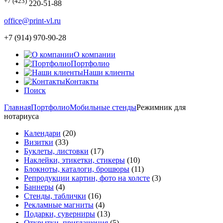
+7 (423)
220-51-88
office@print-vl.ru
+7 (914) 970-90-28
О компании
Портфолио
Наши клиенты
Контакты
Поиск
Главная
Портфолио
Мобильные стенды
Режимник для
нотариуса
Календари
(20)
Визитки
(33)
Буклеты, листовки
(17)
Наклейки, этикетки, стикеры
(10)
Блокноты, каталоги, брошюры
(11)
Репродукции картин, фото на холсте
(3)
Баннеры
(4)
Стенды, таблички
(16)
Рекламные магниты
(4)
Подарки, суверниры
(13)
Открытки, приглашения
(5)