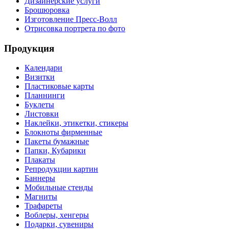
Дизайнерские услуги
Брошюровка
Изготовление Пресс-Волл
Отрисовка портрета по фото
Продукция
Календари
Визитки
Пластиковые карты
Планнинги
Буклеты
Листовки
Наклейки, этикетки, стикеры
Блокноты фирменные
Пакеты бумажные
Папки, Кубарики
Плакаты
Репродукции картин
Баннеры
Мобильные стенды
Магниты
Трафареты
Воблеры, хенгеры
Подарки, сувениры