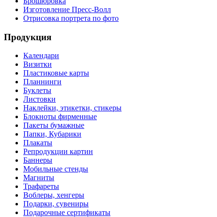
Брошюровка
Изготовление Пресс-Волл
Отрисовка портрета по фото
Продукция
Календари
Визитки
Пластиковые карты
Планнинги
Буклеты
Листовки
Наклейки, этикетки, стикеры
Блокноты фирменные
Пакеты бумажные
Папки, Кубарики
Плакаты
Репродукции картин
Баннеры
Мобильные стенды
Магниты
Трафареты
Воблеры, хенгеры
Подарки, сувениры
Подарочные сертификаты