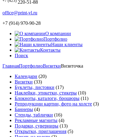
+7 (423)
220-51-88
office@print-vl.ru
+7 (914) 970-90-28
О компании
Портфолио
Наши клиенты
Контакты
Поиск
Главная
Портфолио
Визитки
Визиточка
Календари
(20)
Визитки
(33)
Буклеты, листовки
(17)
Наклейки, этикетки, стикеры
(10)
Блокноты, каталоги, брошюры
(11)
Репродукции картин, фото на холсте
(3)
Баннеры
(4)
Стенды, таблички
(16)
Рекламные магниты
(4)
Подарки, суверниры
(13)
Открытки, приглашения
(5)
Печать на холсте
(2)